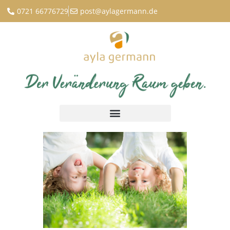
0721 66776729
post@aylagermann.de